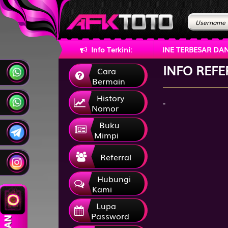
FKTOTO SITUS AGEN TOGEL ONLINE TERBESAR DAN TERPERCAYA 
Info Terkini:
INFO REFE
Cara
Bermain
History
-
Nomor
Buku
Mimpi
Referral
Hubungi
Kami
Lupa
Password