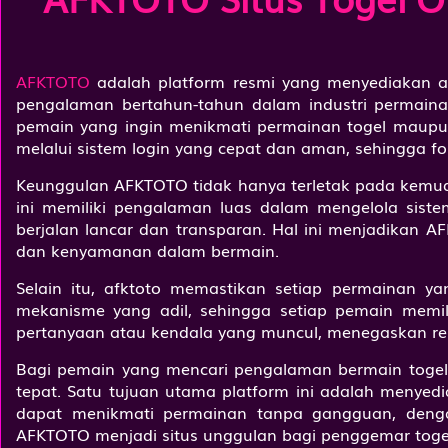
AFKTOTO
adalah platform resmi yang menyediakan aks
pengalaman bertahun-tahun dalam industri permai
pemain yang ingin menikmati permainan togel maupu
melalui sistem login yang cepat dan aman, sehingga 
Keunggulan AFKTOTO tidak hanya terletak pada kemudaha
ini memiliki pengalaman luas dalam mengelola sistem
berjalan lancar dan transparan. Hal ini menjadikan
dan kenyamanan dalam bermain.
Selain itu, afktoto memastikan setiap permainan ya
mekanisme yang adil, sehingga setiap pemain memi
pertanyaan atau kendala yang muncul, menegaskan rep
Bagi pemain yang mencari pengalaman bermain togel d
tepat. Satu tujuan utama platform ini adalah menye
dapat menikmati permainan tanpa gangguan, dengan
AFKTOTO menjadi situs unggulan bagi penggemar togel 