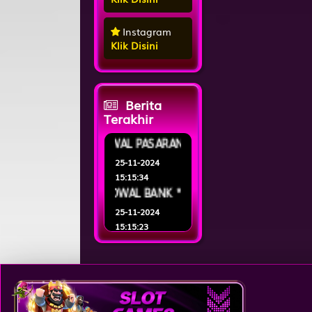
Instagram
Klik Disini
Berita
Terakhir
* JADWAL PASARAN *
25-11-2024
15:15:34
* JADWAL BANK *
25-11-2024
15:15:23
* DISKON & HADIAH TOGEL *
25-11-2024
14:41:37