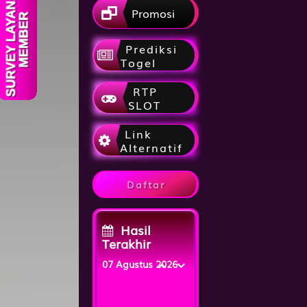
Promosi
Prediksi
Togel
RTP
SLOT
Link
Alternatif
Daftar
Hasil
Terakhir
07 Agustus 2026
OREGON3
5398