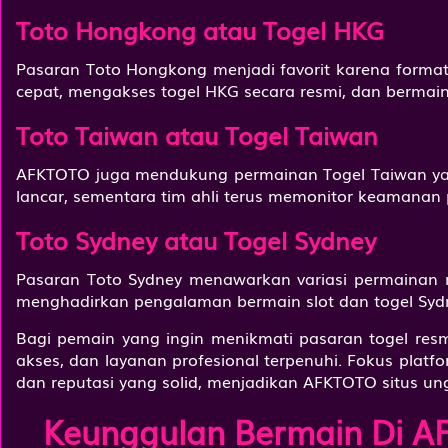
Toto Hongkong atau Togel HKG
Pasaran Toto Hongkong menjadi favorit karena forma
cepat, mengakses togel HKG secara resmi, dan bermai
Toto Taiwan atau Togel Taiwan
AFKTOTO juga mendukung permainan Togel Taiwan yang
lancar, sementara tim ahli terus memonitor keamanan
Toto Sydney atau Togel Sydney
Pasaran Toto Sydney menawarkan variasi permainan 
menghadirkan pengalaman bermain slot dan togel Sydn
Bagi pemain yang ingin menikmati pasaran togel res
akses, dan layanan profesional terpenuhi. Fokus pla
dan reputasi yang solid, menjadikan AFKTOTO situs ungg
Keunggulan Bermain Di AF